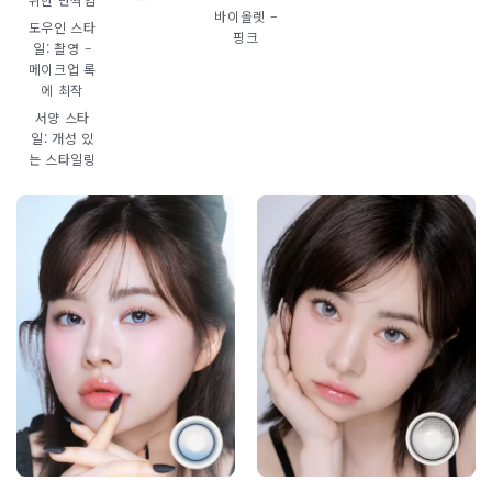
바이올렛 –
도우인 스타
핑크
일: 촬영 –
메이크업 록
에 최작
서양 스타
일: 개성 있
는 스타일링