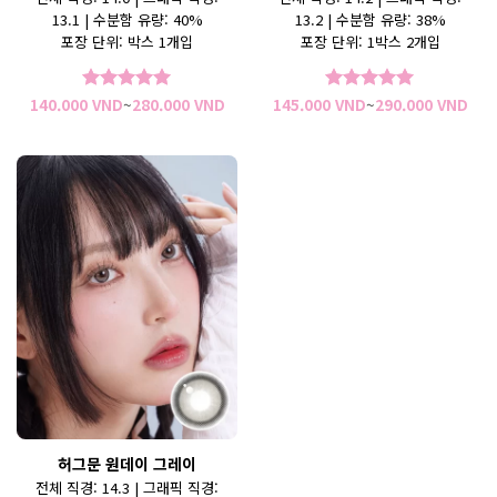
13.1 | 수분함 유량: 40%
13.2 | 수분함 유량: 38%
포장 단위: 박스 1개입
포장 단위: 1박스 2개입
가
가
140.000
VND
~
280.000
VND
145.000
VND
~
290.000
VND
5 중에서
5
5 중에서
5
격
격
로 평가됨
로 평가됨
범
범
위:
위:
140.000 VND~280.000 VND
145
허그문 원데이 그레이
전체 직경:
14.3 |
그래픽 직경: