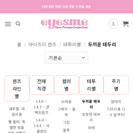
Skip
200,000 VND 이상 주문 시 무료 배송
to
content
홈
/
아이즈미 렌즈
/
테투리별
/
두끼운 테두리
렌즈
전체
컬러
테투
주기
라인
직경
별
리별
별
별
14.0 ~
두끼운 테두
브라운
원데이
14.3 – 콘
리
내추럴: 데
그레이 – 블
720시용 (1
택트렌즈
일리용
흐릿한 테두
락
– 6 달까지)
14.4 ~
리
펼 필터: 특
그린
14.8 – 서
별한 밤을
무테
블루
클렌즈
위한 반짝임