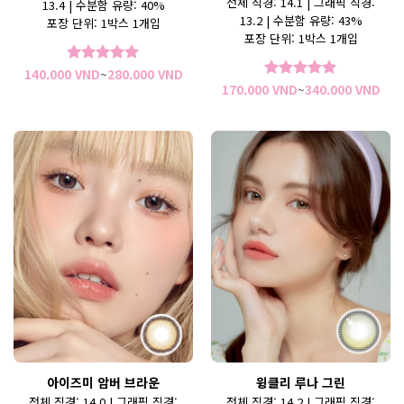
전체 직경: 14.1 | 그래픽 직경:
13.4 | 수분함 유량: 40%
13.2 | 수분함 유량: 43%
포장 단위: 1박스 1개입
포장 단위: 1박스 1개입
가
140.000
VND
~
280.000
VND
5 중에서
5
격
가
로 평가됨
170.000
VND
~
340.000
VND
5 중에서
5
범
격
로 평가됨
위:
범
140.000 VND~280.000 VND
위:
170
아이즈미 암버 브라운
윙클리 루나 그린
전체 직경: 14.0 | 그래픽 직경:
전체 직경: 14.2 | 그래픽 직경: