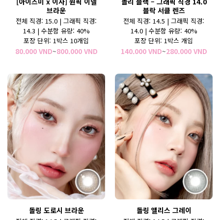
[아이즈미 x 이사] 원픽 이넬
돌리 블랙 – 그래픽 직경 14.0
브라운
블락 서클 렌즈
전체 직경
: 15.0 |
그래픽 직경:
전체 직경: 14.5 | 그래픽 직경:
14.3 |
수분함 유량:
40%
14.0 | 수분함 유량: 40%
포장 단위: 1박스 10개입
포장 단위: 1박스 개입
가
가
80.000
VND
~
800.000
VND
140.000
VND
~
280.000
VND
격
격
범
범
위:
위:
80.000 VND~800.000 VND
140
돌링 도로시 브라운
돌링 앨리스 그레이