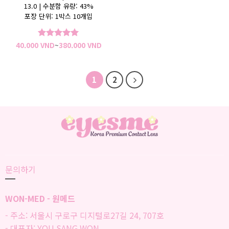
13.0 |
수분함 유량:
43%
포장 단위: 1박스 10개입
가
40.000
VND
~
380.000
VND
5 중에서
5
격
로 평가됨
범
위:
40.000 VND~380.000 VND
1
2
문의하기
WON-MED - 원메드
- 주소: 서울시 구로구 디지털로27길 24, 707호
- 대표자: YOU SANG WON