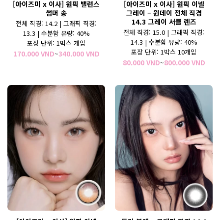
[아이즈미 x 이사] 원픽 밸런스
[아이즈미 x 이사] 원픽 이넬
썸머 송
그레이 – 원데이 전체 직경
14.3 그레이 서클 렌즈
전체 직경: 14.2 | 그래픽 직경:
전체 직경
: 15.0 |
그래픽 직경:
13.3
| 수분함 유량: 40%
14.3 |
수분함 유량:
40%
포장 단위: 1박스 개입
포장 단위: 1박스 10개입
가
170.000
VND
~
340.000
VND
격
가
80.000
VND
~
800.000
VND
범
격
위:
범
170.000 VND~340.000 VND
위:
80.0