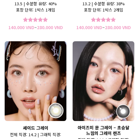
13.5 | 수분함 유량: 40%
13.2 | 수분함 유량: 38%
포장 단위: 1박스 1개입
포장 단위: 1박스 2개입
가
가
140.000
VND
~
280.000
VND
140.000
VND
~
280.000
VND
5 중에서
5
5 중에서
5
격
격
로 평가됨
로 평가됨
범
범
위:
위:
140.000 VND~280.000 VND
140
아이즈미 문 그레이 – 초승달
셰이드 그레이
느낌의 그레이 렌즈
전체 직경: 14.2 | 그래픽 직경: