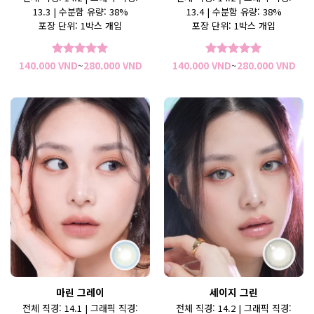
13.3 | 수분함 유량: 38%
13.4 | 수분함 유량: 38%
포장 단위: 1박스 개입
포장 단위: 1박스 개입
가
가
140.000
VND
~
280.000
VND
140.000
VND
~
280.000
VND
5 중에서
5
5 중에서
5
격
격
로 평가됨
로 평가됨
범
범
위:
위:
140.000 VND~280.000 VND
140
마린 그레이
세이지 그린
전체 직경: 14.1 | 그래픽 직경:
전체 직경: 14.2 | 그래픽 직경: