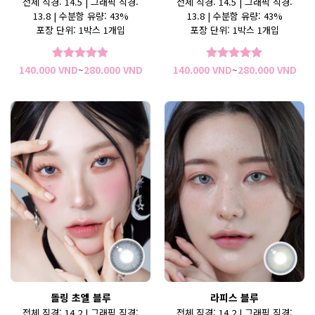
전체 직경: 14.5 | 그래픽 직경:
전체 직경: 14.5 | 그래픽 직경:
13.8 | 수분함 유량: 43%
13.8 | 수분함 유량: 43%
포장 단위: 1박스 1개입
포장 단위: 1박스 1개입
가
가
140.000
VND
~
280.000
VND
140.000
VND
~
280.000
VND
5 중에서
5
5 중에서
5
격
격
로 평가됨
로 평가됨
범
범
위:
위:
140.000 VND~280.000 VND
140
돌링 초엘 블루
라피스 블루
전체 직경: 14.2 | 그래픽 직경:
전체 직경: 14.2 | 그래픽 직경: