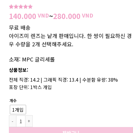
가
140.000
~
280.000
5
1
개 고객
VND
VND
평가를 기
격
준으로 5점
무료 배송
범
만점에
점
으로 평가
아이즈미 렌즈는 낱개 판매입니다. 한 쌍이 필요하신 경
위:
됨
140.000 V
우 수량을 2개 선택해주세요.
소재: MPC 글리세롤
상품정보:
전체 직경: 14.2 | 그래픽 직경: 13.4 | 수분함 유량: 38%
포장 단위: 1박스 개입
개수
1개입
라피스 블루 수량
장바구니