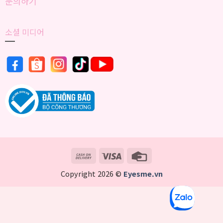
문의하기
소셜 미디어
Cash
Visa
Credit
On
Card
Copyright 2026 ©
Eyesme.vn
Delivery