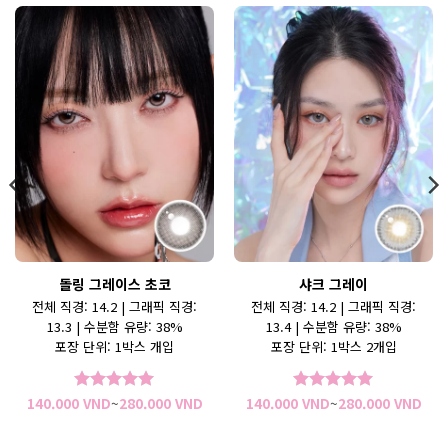
객 평가를
기준으로 5
점 만점에
점으로 평
가됨
돌링 그레이스 초코
샤크 그레이
전체 직경: 14.2 | 그래픽 직경:
전체 직경: 14.2 | 그래픽 직경:
13.3 | 수분함 유량: 38%
13.4 | 수분함 유량: 38%
포장 단위: 1박스 개입
포장 단위: 1박스 2개입
가
가
140.000
VND
~
280.000
VND
140.000
VND
~
280.000
VND
5 중에서
5
5 중에서
5
격
격
로 평가됨
로 평가됨
범
범
위:
위: