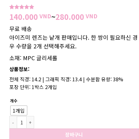
가
140.000
~
280.000
5
1
개 고객
VND
VND
평가를 기
격
준으로 5점
무료 배송
범
만점에
점
으로 평가
아이즈미 렌즈는 낱개 판매입니다. 한 쌍이 필요하신 경
위:
됨
140.000 V
우 수량을 2개 선택해주세요.
소재: MPC 글리세롤
상품정보:
전체 직경: 14.2 | 그래픽 직경: 13.4 | 수분함 유량: 38%
포장 단위: 1박스 2개입
개수
1개입
모스 그린 수량
장바구니