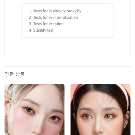
1
연관 상품
5.00
1
개 고
객 평가를
기준으로 5
점 만점에
점으로 평
가됨