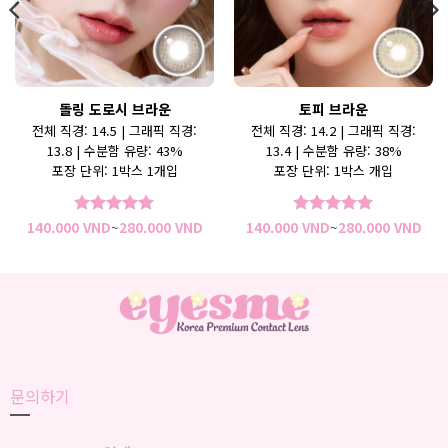
돌링 도로시 브라운
토피 브라운
전체 직경: 14.5 | 그래픽 직경:
전체 직경: 14.2 | 그래픽 직경:
13.8 | 수분함 유량: 43%
13.4 | 수분함 유량: 38%
포장 단위: 1박스 1개입
포장 단위: 1박스 개입
가
가
140.000
VND
~
280.000
VND
140.000
VND
~
280.000
VND
5 중에서
5
5 중에서
5
격
격
로 평가됨
로 평가됨
범
범
위:
위:
0.000 VND~280.000 VND
140.000 VND~280.000 VND
140
문의하기