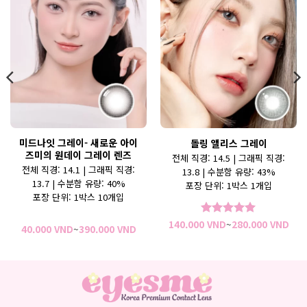
미드나잇 그레이- 새로운 아이
돌링 앨리스 그레이
즈미의 원데이 그레이 렌즈
전체 직경: 14.5 | 그래픽 직경:
전체 직경: 14.1 | 그래픽 직경:
13.8 | 수분함 유량: 43%
13.7 | 수분함 유량: 40%
포장 단위: 1박스 1개입
포장 단위: 1박스 10개입
가
140.000
VND
~
280.000
VND
5 중에서
5
가
40.000
VND
~
390.000
VND
격
로 평가됨
격
범
범
위:
위:
0.000 VND~280.000 VND
140
40.000 VND~390.000 VND