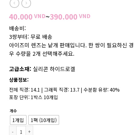
가
40.000
~
390.000
VND
VND
격
배송비:
범
3쌍부터: 무료 배송
위:
40.000 VND~
아이즈미 렌즈는 낱개 판매입니다. 한 쌍이 필요하신 경
우 수량을 2개 선택해주세요.
고급소재:
실리콘 하이드로겔
상품정보:
전체 직경: 14.1 | 그래픽 직경: 13.7 | 수분함 유량: 40%
포장 단위: 1박스 10개입
개수
1개입
1팩 (10개입)
사이더 브라운 - 새로운 아이즈미의 원데이 브라운 렌즈 수량