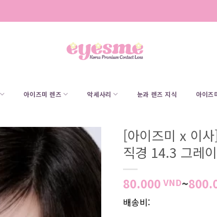
아이즈미 렌즈
악세사리
눈과 렌즈 지식
아이즈미
[아이즈미 x 이사
직경 14.3 그레
80.000
~
800.
VND
배송비: