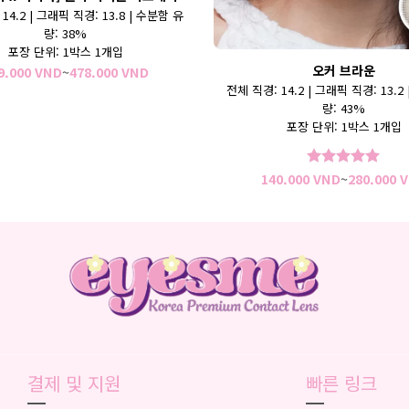
14.2 | 그래픽 직경: 13.8
| 수분함 유
량: 38%
포장 단위: 1박스 1개입
오커 브라운
가
9.000
VND
~
478.000
VND
격
전체 직경: 14.2 | 그래픽 직경: 13.2
범
량: 43%
위:
239.000 VND~478.000 VND
포장 단위: 1박스 1개입
140.000
VND
~
280.000
V
5 중에서
5
로 평가됨
0 VND
결제 및 지원
빠른 링크