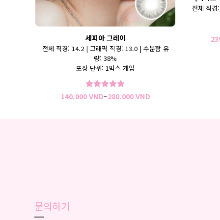
전체 직경: 
세피아 그레이
23
 수분함 유
전체 직경: 14.2 | 그래픽 직경: 13.0 | 수분함 유
량: 38%
포장 단위: 1박스 개입
가
가
D
140.000
VND
~
280.000
VND
5 중에서
5
격
격
로 평가됨
범
범
위:
위:
140.000 VND~280.000 VND
140.000 VND~280.00
문의하기