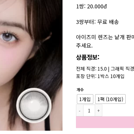
1쌍: 20.000đ
3쌍부터: 무료 배송
아이즈미 렌즈는 낱개 판매
주세요.
상품정보:
전체 직경
: 15.0 |
그래픽 직경
포장 단위: 1박스 10개입
개수
1개입
1팩 (10개입)
[아이즈미 x 이사] 원픽 이넬 그레