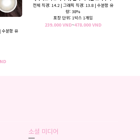
전체 직경: 14.2 | 그래픽 직경: 13.8
| 수분함 유
량: 38%
포장 단위: 1박스 1개입
가
239.000
VND
~
478.000
VND
격
 | 수분함 유
범
위:
239.000 VND~478.
가
ND
격
범
위:
140.000 VND~280.000 VND
소셜 미디어