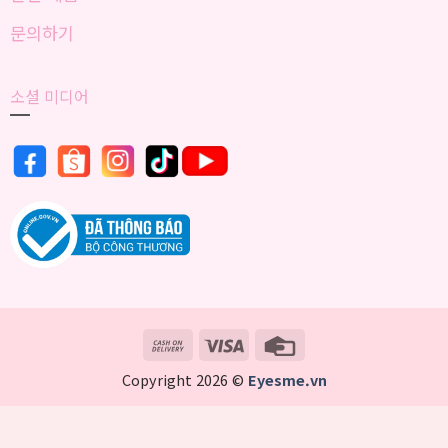
문의하기
소셜 미디어
Cash
Visa
Credit
On
Card
Copyright 2026 ©
Eyesme.vn
Delivery